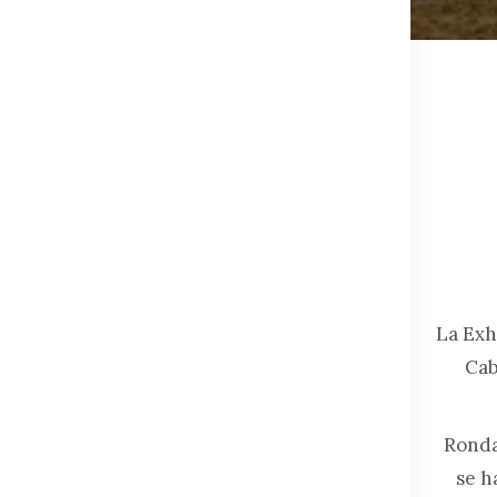
La Exh
Cab
Ronda 
se h