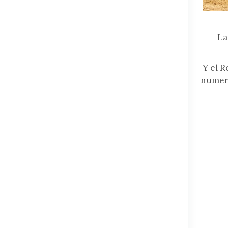
La Rea
Y el 
numero
La 