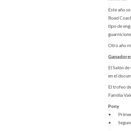
Este año se
Road Coach 
tipo de eng
guarnicione
Otro año má
Ganadores
El Salón de
en el docu
El trofeo d
Familia Va
Pony
• Primer c
• Segundo 