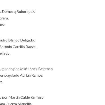
es Domecq Bohórquez.
rera.
uez.
sidro Blanco Delgado.
ntonio Carrillo Baeza.
ellado.
guiado por José López Bejarano.
ano, guiado Adrián Ramos.
z.
 por Martín Calderón Toro.
na Guerra Mancilla.