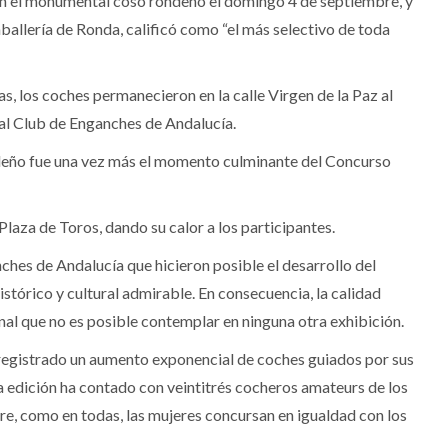
 en el monumental coso rondeño el domingo 4 de septiembre, y
llería de Ronda, calificó como “el más selectivo de toda
as, los coches permanecieron en la calle Virgen de la Paz al
eal Club de Enganches de Andalucía.
rondeño fue una vez más el momento culminante del Concurso
laza de Toros, dando su calor a los participantes.
ches de Andalucía que hicieron posible el desarrollo del
tórico y cultural admirable. En consecuencia, la calidad
nal que no es posible contemplar en ninguna otra exhibición.
a registrado un aumento exponencial de coches guiados por sus
ta edición ha contado con veintitrés cocheros amateurs de los
re, como en todas, las mujeres concursan en igualdad con los