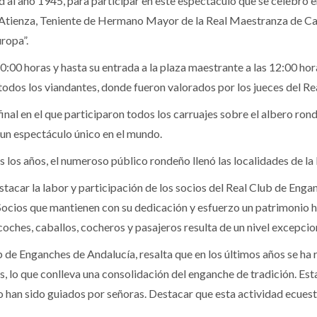
d al año 1945, para participar en este espectáculo que se celebró
Atienza, Teniente de Hermano Mayor de la Real Maestranza de Caba
ropa”.
0:00 horas y hasta su entrada a la plaza maestrante a las 12:00 hor
todos los viandantes, donde fueron valorados por los jueces del R
 final en el que participaron todos los carruajes sobre el albero 
 un espectáculo único en el mundo.
los años, el numeroso público rondeño llenó las localidades de la P
tacar la labor y participación de los socios del Real Club de Engan
ocios que mantienen con su dedicación y esfuerzo un patrimonio his
coches, caballos, cocheros y pasajeros resulta de un nivel excepcio
b de Enganches de Andalucía, resalta que en los últimos años se h
s, lo que conlleva una consolidación del enganche de tradición. Es
o han sido guiados por señoras. Destacar que esta actividad ecuest